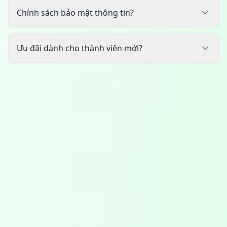
Chính sách bảo mật thông tin?
Ưu đãi dành cho thành viên mới?