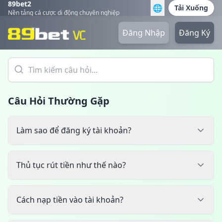
89bet2
🌐
Tải Xuống
Nền tảng cá cược di động chuyên nghiệp
Đăng Nhập
Đăng Ký
Câu Hỏi Thường Gặp
Làm sao để đăng ký tài khoản?
Thủ tục rút tiền như thế nào?
Cách nạp tiền vào tài khoản?